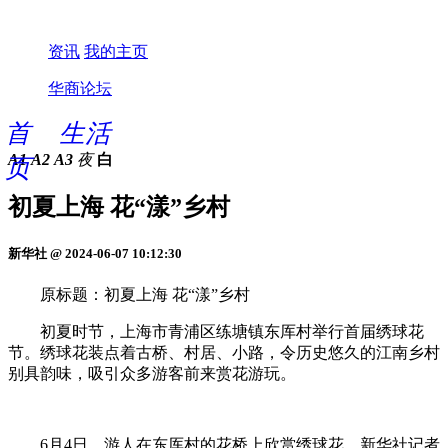
资讯
我的主页
华商论坛
首
生活
A1
A2
A3
夜
白
页
初夏上海 花“漾”乡村
新华社 @ 2024-06-07 10:12:30
原标题：初夏上海 花“漾”乡村
初夏时节，上海市青浦区练塘镇东厍村举行首届绣球花
节。绣球花装点着古桥、村居、小路，令历史悠久的江南乡村
别具韵味，吸引众多游客前来赏花游玩。
6月4日，游人在东厍村的花桥上欣赏绣球花。新华社记者