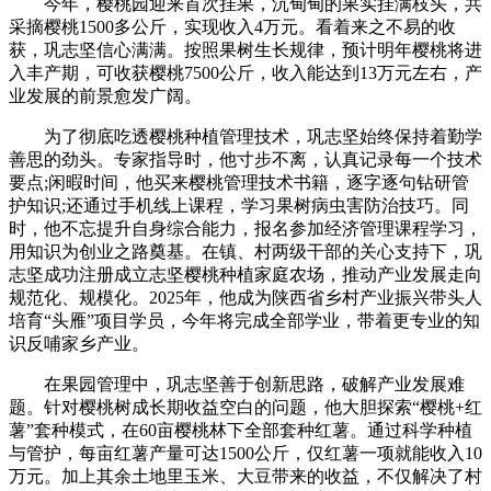
今年，樱桃园迎来首次挂果，沉甸甸的果实挂满枝头，共
采摘樱桃1500多公斤，实现收入4万元。看着来之不易的收
获，巩志坚信心满满。按照果树生长规律，预计明年樱桃将进
入丰产期，可收获樱桃7500公斤，收入能达到13万元左右，产
业发展的前景愈发广阔。
为了彻底吃透樱桃种植管理技术，巩志坚始终保持着勤学
善思的劲头。专家指导时，他寸步不离，认真记录每一个技术
要点;闲暇时间，他买来樱桃管理技术书籍，逐字逐句钻研管
护知识;还通过手机线上课程，学习果树病虫害防治技巧。同
时，他不忘提升自身综合能力，报名参加经济管理课程学习，
用知识为创业之路奠基。在镇、村两级干部的关心支持下，巩
志坚成功注册成立志坚樱桃种植家庭农场，推动产业发展走向
规范化、规模化。2025年，他成为陕西省乡村产业振兴带头人
培育“头雁”项目学员，今年将完成全部学业，带着更专业的知
识反哺家乡产业。
在果园管理中，巩志坚善于创新思路，破解产业发展难
题。针对樱桃树成长期收益空白的问题，他大胆探索“樱桃+红
薯”套种模式，在60亩樱桃林下全部套种红薯。通过科学种植
与管护，每亩红薯产量可达1500公斤，仅红薯一项就能收入10
万元。加上其余土地里玉米、大豆带来的收益，不仅解决了村