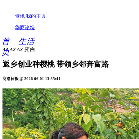
资讯
我的主页
华商论坛
首
生活
A1
A2
A3
夜
白
页
返乡创业种樱桃 带领乡邻奔富路
商洛日报 @ 2026-06-01 13:35:41