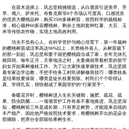
在苗木选择上，巩志坚精挑细选，从白鹿原引进美早、齐
早、俄八、萨米托、布鲁克斯等8个市场认可度高、口感优良
的优质大樱桃品种，购买3500多株树苗，按照科学的栽植标
准，精心栽种60多亩樱桃林。剩余土地则套种红薯、大豆、玉
米等传统农作物，实现土地高效利用。
功夫不负有心人。在科学管护与精心培育下，第一年栽种
的樱桃树苗成活率高达96%以上，长势格外喜人。从树苗栽下
的那一刻起，巩志坚和妻子就把樱桃园当成了家，全年无休扎
根田间。每年正月，天寒地冻之时，夫妻俩就带着村里的留守
妇女开始果树修枝工作。为了让大家快速掌握技术，巩志坚跟
着专家边学边教，手把手给务工村民讲解修剪技巧：哪类枝条
是结果枝要保留，哪类是徒长枝要剪除。村民们个个听得认
真、学得扎实，很快都成了果园管护的“行家里手”。
春暖花开时，樱桃树进入生长关键期，施肥、疏花、疏
果、防虫防菌……一项项管护工作有条不紊地推进。巩志坚深
知，樱桃树前三年是成长期，只有养足树势，才能迎来后续的
丰产稳产。因此他严格按照技术要求，将樱桃树开出的花朵全
部摘除，把养分全部留给果树生长。