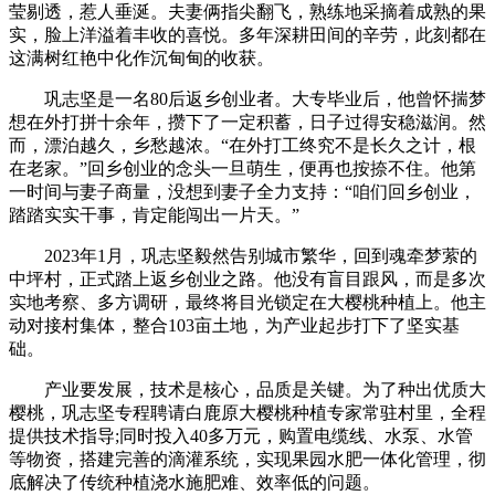
莹剔透，惹人垂涎。夫妻俩指尖翻飞，熟练地采摘着成熟的果
实，脸上洋溢着丰收的喜悦。多年深耕田间的辛劳，此刻都在
这满树红艳中化作沉甸甸的收获。
巩志坚是一名80后返乡创业者。大专毕业后，他曾怀揣梦
想在外打拼十余年，攒下了一定积蓄，日子过得安稳滋润。然
而，漂泊越久，乡愁越浓。“在外打工终究不是长久之计，根
在老家。”回乡创业的念头一旦萌生，便再也按捺不住。他第
一时间与妻子商量，没想到妻子全力支持：“咱们回乡创业，
踏踏实实干事，肯定能闯出一片天。”
2023年1月，巩志坚毅然告别城市繁华，回到魂牵梦萦的
中坪村，正式踏上返乡创业之路。他没有盲目跟风，而是多次
实地考察、多方调研，最终将目光锁定在大樱桃种植上。他主
动对接村集体，整合103亩土地，为产业起步打下了坚实基
础。
产业要发展，技术是核心，品质是关键。为了种出优质大
樱桃，巩志坚专程聘请白鹿原大樱桃种植专家常驻村里，全程
提供技术指导;同时投入40多万元，购置电缆线、水泵、水管
等物资，搭建完善的滴灌系统，实现果园水肥一体化管理，彻
底解决了传统种植浇水施肥难、效率低的问题。