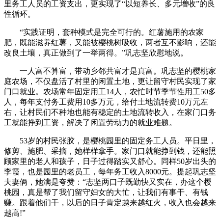
里务工人员的工资支出，更实现了“以短养长、多元增收”的良
性循环。
“实践证明，套种模式是完全可行的。红薯施用的农家
肥，既能滋养红薯，又能被樱桃树吸收，两者互不影响，还能
改良土壤，真正做到了一举两得。”巩志坚欣慰地说。
一人富不算富，带动乡邻共富才是真富。巩志坚的樱桃家
庭农场，不仅盘活了村里的闲置土地，更让留守村民实现了家
门口就业。农场常年固定用工14人，农忙时节季节性用工50多
人，每年支付务工费用10多万元，给付土地流转费10万元左
右，让村民们不种地也能有稳定的土地流转收入，在家门口务
工就能挣到工资，解决了闲置劳动力的就业难题。
53岁的村民张胶，是樱桃园里的固定务工人员。平日里，
修剪、施肥、采摘，她样样拿手。家门口就能挣到钱，还能照
顾家里的老人和孩子，日子过得踏实又舒心。同样50岁出头的
李霞，也是园里的老员工，每年务工收入8000元。提起巩志坚
夫妻俩，她满是夸赞：“志坚两口子既勤快又实在，办这个樱
桃园，真是帮了我们留守妇女的大忙，让我们有事干、有钱
赚。跟着他们干，以后的日子肯定越来越红火，收入也会越来
越高!”