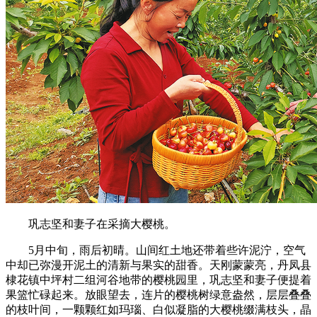
巩志坚和妻子在采摘大樱桃。
5月中旬，雨后初晴。山间红土地还带着些许泥泞，空气
中却已弥漫开泥土的清新与果实的甜香。天刚蒙蒙亮，丹凤县
棣花镇中坪村二组河谷地带的樱桃园里，巩志坚和妻子便提着
果篮忙碌起来。放眼望去，连片的樱桃树绿意盎然，层层叠叠
的枝叶间，一颗颗红如玛瑙、白似凝脂的大樱桃缀满枝头，晶