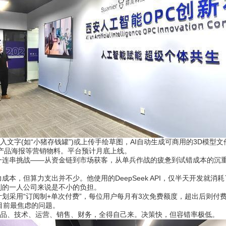
文字(如“小猪存钱罐”)或上传手绘草图，AI自动生成可商用的3D模型
产品海报等营销物料。平台预计月底上线。
串挑战——从资金链到市场获客，从单兵作战的疲惫到试错成本的沉重，
但算力支出并不少。他使用的DeepSeek API，仅半天开发就消耗了1
利的一人公司来说是不小的负担。
采用“订阅制+单次付费”，每位用户每月有3次免费额度，超出后则付
目前最焦虑的问题。
品、技术、运营、销售、财务，全得自己来。决策快，但容错率极低。