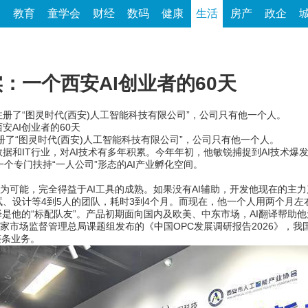
家
教育
童学会
财经
数码
健康
生活
房产
政企
：一个西安AI创业者的60天
注册了“图灵时代(西安)人工智能科技有限公司”，公司只有他一个人。
AI创业者的60天
了“图灵时代(西安)人工智能科技有限公司”，公司只有他一个人。
IT行业，对AI技术有多年积累。今年年初，他敏锐捕捉到AI技术爆
个专门扶持“一人公司”形态的AI产业孵化空间。
可能，完全得益于AI工具的成熟。如果没有AI辅助，开发他现在的主力产
、设计等4到5人的团队，耗时3到4个月。而现在，他一个人用两个月左
他的“标配队友”。产品初期面向国内及欧美、中东市场，AI翻译帮助
场监督管理总局课题组发布的《中国OPC发展调研报告2026》，我国O
链条业务。