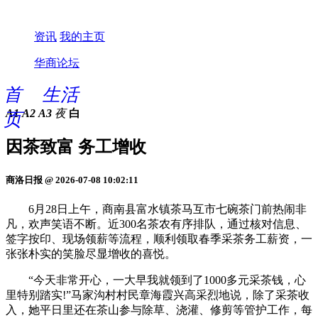
资讯
我的主页
华商论坛
首
生活
A1
A2
A3
夜
白
页
因茶致富 务工增收
商洛日报 @ 2026-07-08 10:02:11
6月28日上午，商南县富水镇茶马互市七碗茶门前热闹非
凡，欢声笑语不断。近300名茶农有序排队，通过核对信息、
签字按印、现场领薪等流程，顺利领取春季采茶务工薪资，一
张张朴实的笑脸尽显增收的喜悦。
“今天非常开心，一大早我就领到了1000多元采茶钱，心
里特别踏实!”马家沟村村民章海霞兴高采烈地说，除了采茶收
入，她平日里还在茶山参与除草、浇灌、修剪等管护工作，每