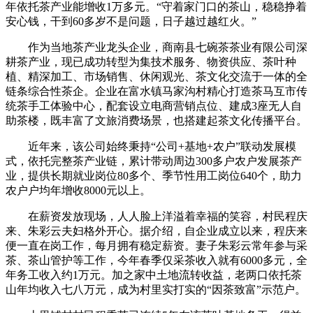
年依托茶产业能增收1万多元。“守着家门口的茶山，稳稳挣着
安心钱，干到60多岁不是问题，日子越过越红火。”
作为当地茶产业龙头企业，商南县七碗茶茶业有限公司深
耕茶产业，现已成功转型为集技术服务、物资供应、茶叶种
植、精深加工、市场销售、休闲观光、茶文化交流于一体的全
链条综合性茶企。企业在富水镇马家沟村精心打造茶马互市传
统茶手工体验中心，配套设立电商营销点位、建成3座无人自
助茶楼，既丰富了文旅消费场景，也搭建起茶文化传播平台。
近年来，该公司始终秉持“公司+基地+农户”联动发展模
式，依托完整茶产业链，累计带动周边300多户农户发展茶产
业，提供长期就业岗位80多个、季节性用工岗位640个，助力
农户户均年增收8000元以上。
在薪资发放现场，人人脸上洋溢着幸福的笑容，村民程庆
来、朱彩云夫妇格外开心。据介绍，自企业成立以来，程庆来
便一直在岗工作，每月拥有稳定薪资。妻子朱彩云常年参与采
茶、茶山管护等工作，今年春季仅采茶收入就有6000多元，全
年务工收入约1万元。加之家中土地流转收益，老两口依托茶
山年均收入七八万元，成为村里实打实的“因茶致富”示范户。